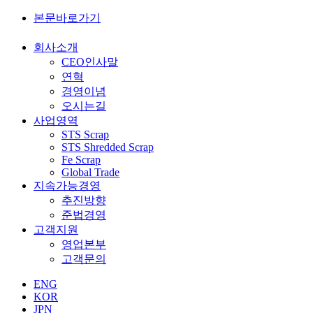
본문바로가기
회사소개
CEO인사말
연혁
경영이념
오시는길
사업영역
STS Scrap
STS Shredded Scrap
Fe Scrap
Global Trade
지속가능경영
추진방향
준법경영
고객지원
영업본부
고객문의
ENG
KOR
JPN