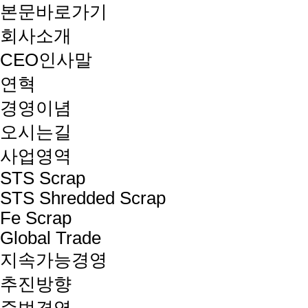
본문바로가기
회사소개
CEO인사말
연혁
경영이념
오시는길
사업영역
STS Scrap
STS Shredded Scrap
Fe Scrap
Global Trade
지속가능경영
추진방향