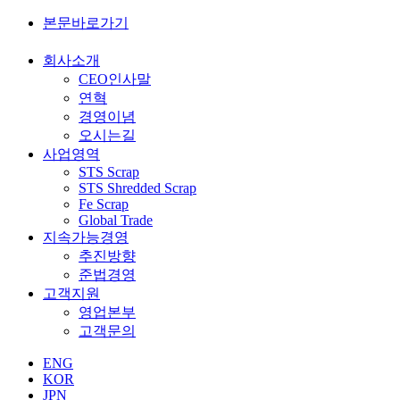
본문바로가기
회사소개
CEO인사말
연혁
경영이념
오시는길
사업영역
STS Scrap
STS Shredded Scrap
Fe Scrap
Global Trade
지속가능경영
추진방향
준법경영
고객지원
영업본부
고객문의
ENG
KOR
JPN