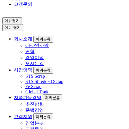
고객문의
메뉴열기
메뉴 닫기
회사소개
하위분류
CEO인사말
연혁
경영이념
오시는길
사업영역
하위분류
STS Scrap
STS Shredded Scrap
Fe Scrap
Global Trade
지속가능경영
하위분류
추진방향
준법경영
고객지원
하위분류
영업본부